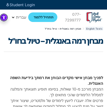
Student Login
077-
עברית
תתחיל ללמוד
7299777
English Tests
מבחן רמה באנגלית – טיול בחו"ל
מבחן רמה באנגלית – טיול בחו"ל
לפניך מבחן אישי מקדים הבוחן את רמתך בידיעת השפה
האנגלית.
המבחן מורכב מ-10 שאלות, בסיומו תופיע תוצאתך והמלצה
למסלול הלימודים שהכי מתאים לך.
פרטים אלה יועברו ליועץ לימודים של וולסטריט, שיצור איתך
קשר על מנת להציע לך מסלול לימודים שמותאם לך אישית.