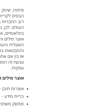
פיתוח, שיווק 
הבסיס לקרייר
רוב החברות ב
העולם. לכן, 
בינלאומיים, 
אוצר מילים ו
האנגלית והעש
והתבטאות בר
אז בין אם את
עכשיו זה הזמ
עסקית.
אוצר מילים ה
אוצרות תוכן - ntent curation
כריית מידע - data mining
ממשק משתמש (ser interface (UI