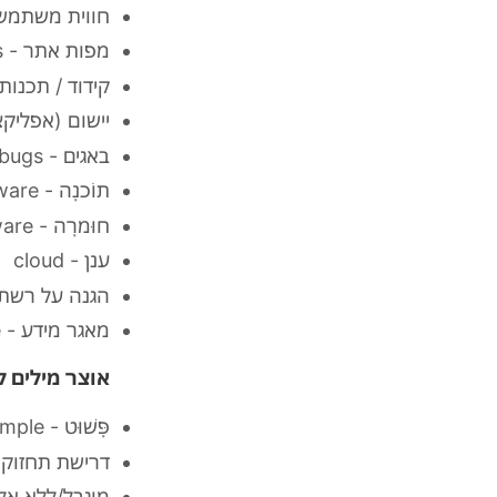
חווית משתמש ( user experience (UX
מפות אתר - sitemaps
קידוד / תכנות - ing
יישום (אפליקציה) - on
באגים - bugs
תוֹכנָה - software
חוּמרָה - hardware
ענן - cloud
הגנה על רשת מח
מאגר מידע - database
אוצר מילים ל
פָּשׁוּט - simple
דרישת תחזוקה מועטה - 
מוגבל/ללא אלקטרוניקה - s