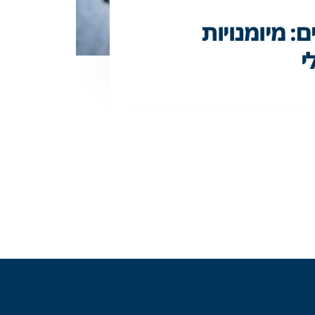
ם: מיומנויות
י