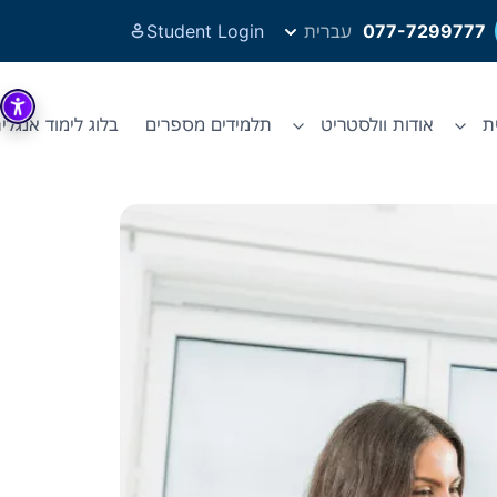
077-7299777
עברית
Student Login
ת
אודות וולסטריט
תלמידים מספרים
בלוג לימוד אנגלי