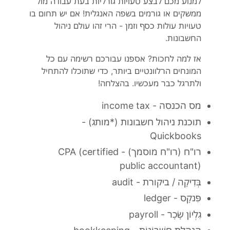
למנוע מכם לבצע טעויות גורליות בעת עבודה מול
ממשקים או גורמים בשפה האנגלית! אם יש תחום בו
טעויות עולות כסף וזמן - הרי זהו עולם ניהול
החשבונות.
אז למה לחכות?
אספנו עבורכם רשימה עם כל
המונחים הרלוונטיים ביותר, כדי שתוכלו להתחיל
ולתרגל כבר מעכשיו. בהצלחה!
מס הכנסה - income tax
תוכנת ניהול חשבונות (*מותג) -
Quickbooks
רו"ח (רו"ח מוסמך) - CPA (certified
public accountant)
בְּדִיקָה / ביקורת - audit
פִּנקָס - ledger
גִלְיוֹן שָׂכָר - payroll