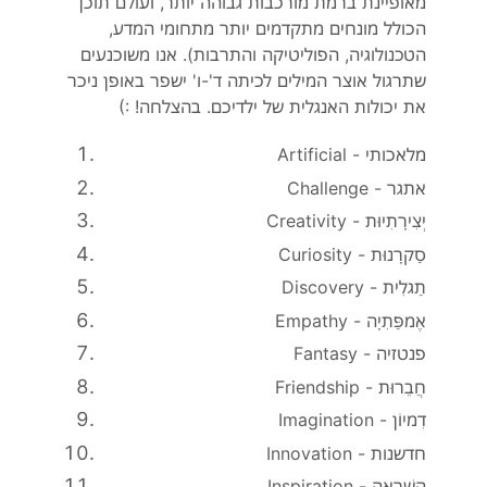
מאופיינת ברמת מורכבות גבוהה יותר, ועולם תוכן
הכולל מונחים מתקדמים יותר מתחומי המדע,
הטכנולוגיה, הפוליטיקה והתרבות). אנו משוכנעים
שתרגול אוצר המילים לכיתה ד'-ו' ישפר באופן ניכר
את יכולות האנגלית של ילדיכם. בהצלחה! :)
Artificial - מלאכותי
Challenge - אתגר
Creativity - יְצִירָתִיוּת
Curiosity - סַקרָנוּת
Discovery - תַגלִית
Empathy - אֶמפַּתִיָה
Fantasy - פנטזיה
Friendship - חֲבֵרוּת
Imagination - דִמיוֹן
Innovation - חדשנות
Inspiration - הַשׁרָאָה