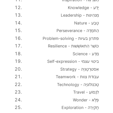
Knowledge - יֶדַע
Leadership - מַנהִיגוּת
Nature - טֶבַע
Perseverance - הַתמָדָה
Problem-solving - פתרון בעיות
Resilience - כּוֹשֵׁר הִתאוֹשְׁשׁוּת
Science - מַדָע
Self-expression - ביטוי עצמי
Strategy - אִסטרָטֶגִיָה
Teamwork - עבודת צוות
Technology - טֶכנוֹלוֹגִיָה
Travel - לִנְסוֹעַ
Wonder - פֶּלֶא
Exploration - חֲקִירָה