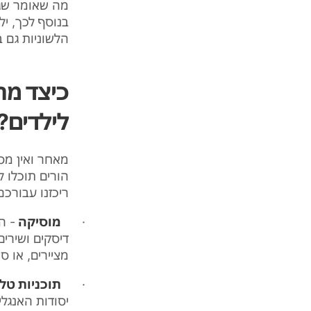
מה שאומר שגם
בנוסף לכך, יל
הלשוניות גם
כיצד מת
לילדים
?
מאחר ואין מסג
הורים תוכלו 
ריכזנו עבורכ
·
מוסיקה
-
הש
דיסקים ושירי
מציירים, או 
·
תוכניות טלו
יסודות האנגלי