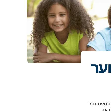
וער
 כמעט בכל
נראה