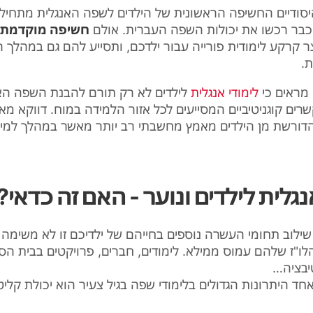
בר רכשו את יכולות השפה העברית. אולם
חשיפה מוקדמת 
ר קרקע לימודית פורייה עבור ילדכם, ותסייע להם גם במהלך ר
ת
.
מראים כי
לימודי אנגלית
לילדים לא רק תורם להבנת השפה האנ
רים קוגניטיביים המסייעים לכל אזור הלמידה במוח. דווקא מא
הדורשת מן הילדים מאמץ מחשבתי רב יותר מאשר במהלך למ
נגלית לילדים ונוער - האם זה כדאי?
, שילוב תחומי העשרה נוספים בחייהם של ילדיכם זו לא משימה
לו"ז שלהם עמוס ממילא. לימודים, חברים, פרויקטים בבית הס
טיבציה…
אחד היתרונות הגדולים בלימודי שפה בגיל צעיר הוא יכולת קל