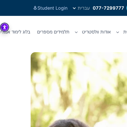
077-7299777
עברית
Student Login
ת
אודות וולסטריט
תלמידים מספרים
בלוג לימוד אנגלי