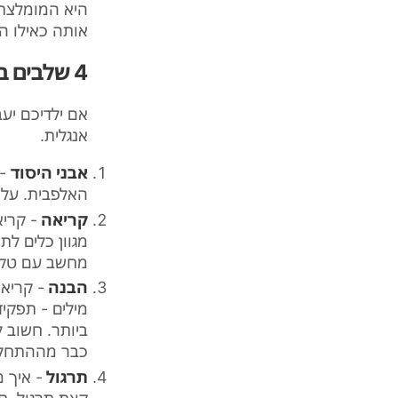
היא המומלצת 
אותה כאילו הם
4 שלבים בדרך לאנגלית המושלמת
אנגלית.
אבני היסוד
- 
האלפבית. על ה
קריאה
- קרי
מגוון כלים ל
מחשב עם טקסט
הבנה
- קריא
מילים - תפקי
ביותר. חשוב ל
כבר מההתחל
תרגול
- איך מ