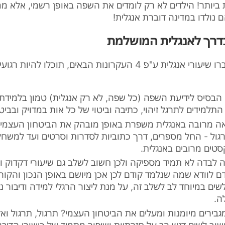
ביותר! הילדים לא רק לומדים את השפה באופן רשמי, אלא ממ
 נולדו במדינה דוברת אנגלית!
אם ילדיכם יעברו שיעורי אנגלית ע"פ 4 העקרונות הבאים, תוכלו לה
הבסיס לידיעת השפה (כל שפה, לא רק אנגלית) טמון בלמידת
תלמידים לתרגל זיהוי, כתיבה וביטוי של כל אות במדויק ובביטח
אה מרובה באנגלית משפרת באופן מובהק את הביטחון העצמי.
תרגול - החל מספרים, דרך כתוביות לסדרות וסרטים ועד למשחק
ים מרובים באנגלית.
ה לבדה לא תמיד מספיקה ולכן חשוב לשלב גם שיעורי דקדוק ו
דם לוודא שמה שנלמד קודם לכן אכן מיושם באופן הנכון והקוה
שים במיוחד לב לשלב זה, על מנת ליצור הרגלי למידה ודיבור נכ
ה.
גבירים מיומנות ומעלים את הביטחון העצמי? תרגול, תרגול ואז