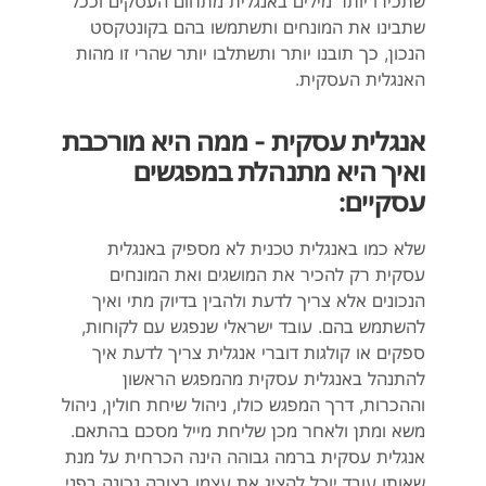
שתכירו יותר מילים באנגלית מתחום העסקים וככל
שתבינו את המונחים ותשתמשו בהם בקונטקסט
הנכון, כך תובנו יותר ותשתלבו יותר שהרי זו מהות
האנגלית העסקית.
אנגלית עסקית - ממה היא מורכבת
ואיך היא מתנהלת במפגשים
עסקיים:
שלא כמו באנגלית טכנית לא מספיק באנגלית
עסקית רק להכיר את המושגים ואת המונחים
הנכונים אלא צריך לדעת ולהבין בדיוק מתי ואיך
להשתמש בהם. עובד ישראלי שנפגש עם לקוחות,
ספקים או קולגות דוברי אנגלית צריך לדעת איך
להתנהל באנגלית עסקית מהמפגש הראשון
וההכרות, דרך המפגש כולו, ניהול שיחת חולין, ניהול
משא ומתן ולאחר מכן שליחת מייל מסכם בהתאם.
אנגלית עסקית ברמה גבוהה הינה הכרחית על מנת
שאותו עובד יוכל להציג את עצמו בצורה נכונה בפני