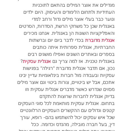
מגדילים את אוצר המילים בהתאם לתוכניות
העתידיות ולתחום הלימודים והעיסוק. היום ילדים
ונוער כבר בעלי אוצר מילים גדול ורחב למדי
באנגלית שכן כל משחקי הרשת, הסדרות, הסרטים
והאפליקציות השונות הן באנגלית. אנחנו מכירים
אנגלית מדוברת
בכדי לדבר ביום יום וברשתות
החברתיות, אנגלית ספרותית איתה כותבים
בספרים ובאתרים השונים ואפילו מושגים רבים
באנגלית טכנית. אז למה צריך גם
אנגלית עסקית
?
נכון, אם תדבר אנגלית מדוברת "רגילה" בפגישות
עסקיות ובעבודה מול חברות בינלאומיות עדיין יבינו
אתכם, אבל יש ביטויים, צורות ביטוי וגם אוצר מילים
מסוים שנדרש כאשר מדברים אנגלית עסקית וזו
בדיוק אנגלית לחברות שרוצות להתקדם
בתחום. אנגלית עסקית מותאמת לכל סוגי העסקים
קטנים וגדולים עם ההקשרים העסקיים הרלוונטיים
שכל איש עסקים יכול להשתמש בהם- רופא, עורך
דין, בעל חברה מובילה, מהנדס וכדומה. ככל