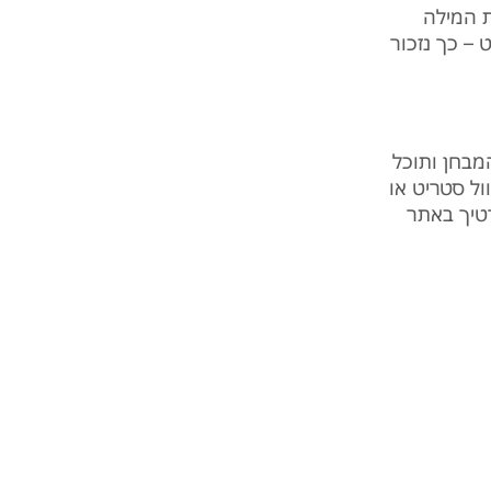
ת המילה
 – כך נזכור
מבחן ותוכל
ול סטריט או
2* או השאר פרטיך באתר