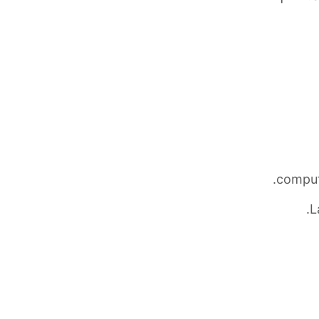
.
compu
.
L