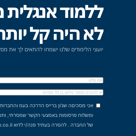
ללמוד אנגלית 
לא היה קל יותר
יועצי הלימודים שלנו ישמחו להתאים לך את מס
אני מסכיםה שג'ון ברייס הדרכה בעמ והחברות
ומשלוח פרסומות באמצעי הקשר שמסרתי, ותכלו
של החברה . להסרה בעתיד פנה/י לדוא infomail@johnbryce.co.il