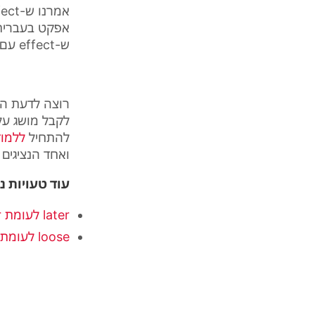
אמרנו ש-
fect
אפקט בעברית,
ש-
effect
עם
רוצה לדעת הא
לקבל מושג על
להתחיל
ללמוד
ואחד הנציגים 
עוד טעויות נ
later לעומת latter
loose לעומת lose