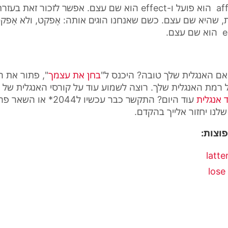
af
הוא פועל ו-
effect
הוא שם עצם. אפשר לזכור זאת בעזר
 שהיא שם עצם. כשם שאנחנו הוגים אותה: אֶפקט, ולא אָפקט
e
הוא שם עצם.
ם האנגלית שלך טובה? היכנס ל"
בחן את עצמך
", פתור את ה
 רמת האנגלית שלך. רוצה לשמוע עוד על קורסי האנגלית של ו
 אנגלית
עוד היום? התקשר כבר עכשיו ל044
שלנו יחזור אלייך בהקדם.
פוצות: